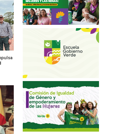
mpulsa
d