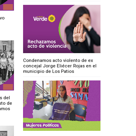
vo
Condenamos acto violento de ex
concejal Jorge Eliécer Rojas en el
municipio de Los Patios
s del
uto de
camos