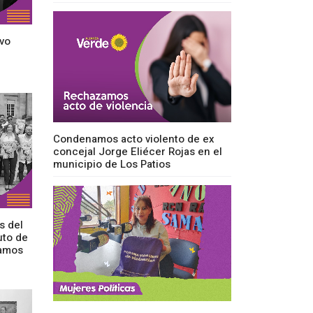
vo
Condenamos acto violento de ex
concejal Jorge Eliécer Rojas en el
municipio de Los Patios
s del
uto de
camos