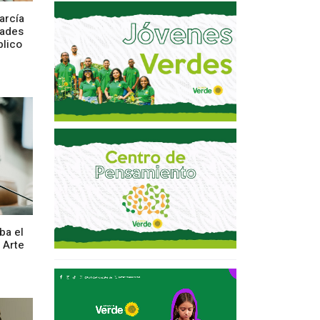
arcía
dades
blico
ba el
 Arte