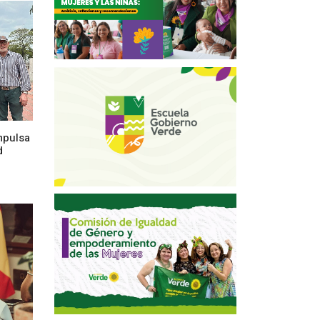
mpulsa
d