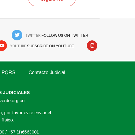
TWITTER
FOLLOW US ON TWITTER
YOUTUBE
SUBSCRIBE ON YOUTUBE
PQRS
Contacto Judicial
 JUDICIALES
overde.org.co
, por favor evite enviar el
físico.
000 / +57 (1)6563001