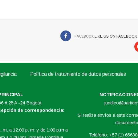
FACEBOOK
LIKE US ON FACEBOOK
gilancia
Política de tratamiento de datos personales
PRINCIPAL
NOTIFICACIONES
 36 # 28 A -24 Bogotá
juridico@partid
ecepción de correspondencia:
Si realiza envíos a este correo
documento 
. m. a 12:00 p. m. y de 1:00 p.m a
Teléfono: +57 (1) 6563
am a 1:00 pm Jornada Continua.