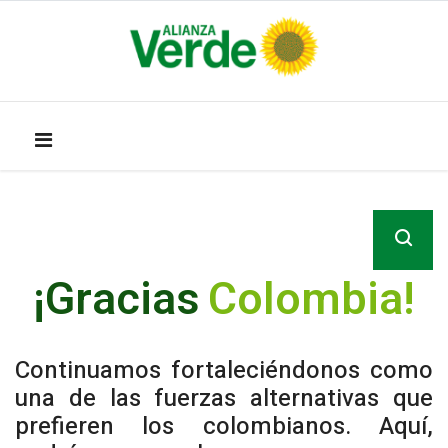
¡Gracias
C
o
l
o
m
b
i
a
!
Continuamos fortaleciéndonos como
una de las fuerzas alternativas que
prefieren los colombianos. Aquí,