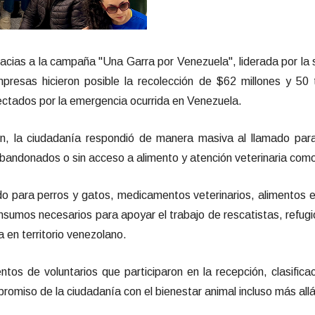
racias a la campaña "Una Garra por Venezuela", liderada por la
presas hicieron posible la recolección de $62 millones y 5
ectados por la emergencia ocurrida en Venezuela.
ón, la ciudadanía respondió de manera masiva al llamado par
bandonados o sin acceso a alimento y atención veterinaria como
o para perros y gatos, medicamentos veterinarios, alimentos e
nsumos necesarios para apoyar el trabajo de rescatistas, refug
 en territorio venezolano.
ntos de voluntarios que participaron en la recepción, clasific
miso de la ciudadanía con el bienestar animal incluso más allá 