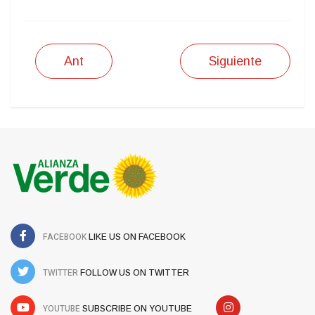
Ant
Siguiente
FACEBOOK
LIKE US ON FACEBOOK
TWITTER
FOLLOW US ON TWITTER
YOUTUBE
SUBSCRIBE ON YOUTUBE