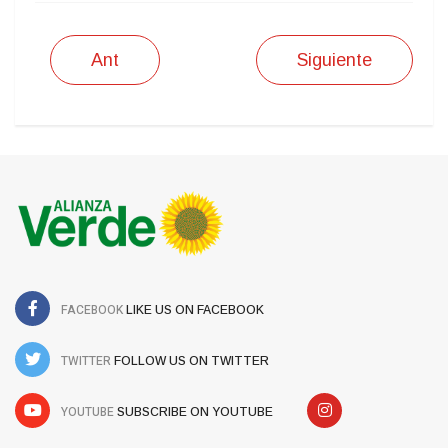
Ant
Siguiente
FACEBOOK
LIKE US ON FACEBOOK
TWITTER
FOLLOW US ON TWITTER
YOUTUBE
SUBSCRIBE ON YOUTUBE