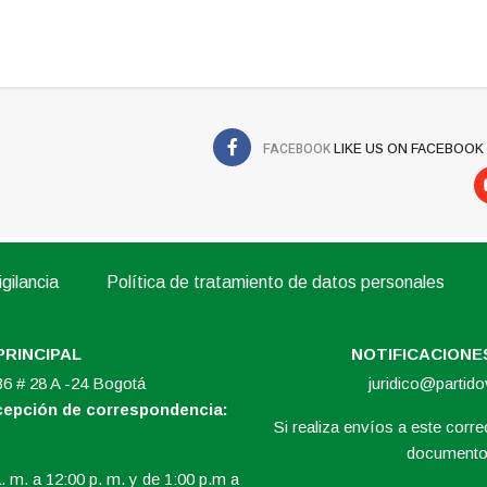
FACEBOOK
LIKE US ON FACEBOOK
gilancia
Política de tratamiento de datos personales
PRINCIPAL
NOTIFICACIONES
 36 # 28 A -24 Bogotá
juridico@partid
ecepción de correspondencia:
Si realiza envíos a este correo
documento 
. m. a 12:00 p. m. y de 1:00 p.m a