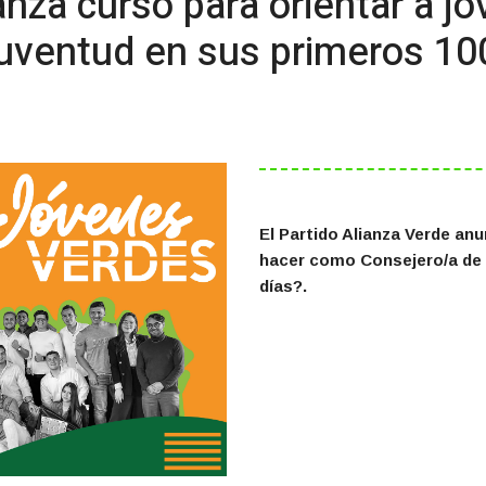
anza curso para orientar a j
juventud en sus primeros 10
El Partido Alianza Verde anu
hacer como Consejero/a de 
días?.