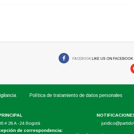
FACEBOOK
LIKE US ON FACEBOOK
gilancia
Política de tratamiento de datos personales
PRINCIPAL
NOTIFICACIONES
 36 # 28 A -24 Bogotá
juridico@partid
ecepción de correspondencia: