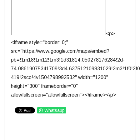
<p>
<iframe style="border: 0;"
src="https://www.google.com/maps/embed?
pb=!1m18!1m12!1m3!1d31814.050278176284!2d-
74.08619075341709!3d4.637512109831029!2m3!1f0!2f0!
419!2sco!4v1504798992532" width="1200"
height="300" frameborder="0"
allowfullscreen="allowfullscreen"></iframe></p>
Whatsapp
IMPRIMIR