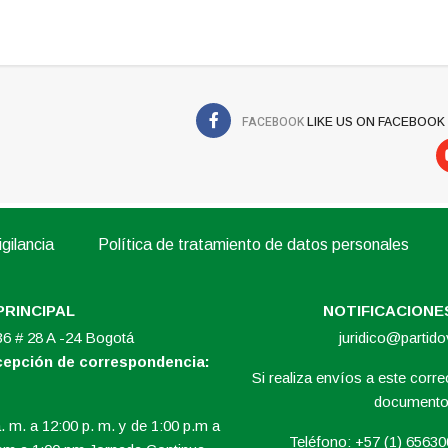
FACEBOOK
LIKE US ON FACEBOOK
gilancia
Política de tratamiento de datos personales
PRINCIPAL
NOTIFICACIONES
 36 # 28 A -24 Bogotá
juridico@partid
ecepción de correspondencia:
Si realiza envíos a este correo
documento 
. m. a 12:00 p. m. y de 1:00 p.m a
Teléfono: +57 (1) 6563