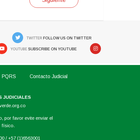
TWITTER
FOLLOW US ON TWITTER
YOUTUBE
SUBSCRIBE ON YOUTUBE
PQRS
Contacto Judicial
 JUDICIALES
overde.org.co
, por favor evite enviar el
físico.
000 / +57 (1)6563001