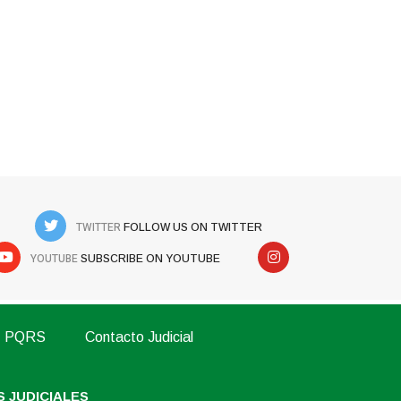
TWITTER
FOLLOW US ON TWITTER
YOUTUBE
SUBSCRIBE ON YOUTUBE
PQRS
Contacto Judicial
 JUDICIALES