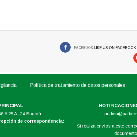
FACEBOOK
LIKE US ON FACEBOOK
gilancia
Política de tratamiento de datos personales
PRINCIPAL
NOTIFICACIONES
 36 # 28 A -24 Bogotá
juridico@partid
ecepción de correspondencia:
Si realiza envíos a este correo
documento 