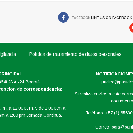
FACEBOOK
LIKE US ON FACEBOOK
gilancia
Política de tratamiento de datos personales
PRINCIPAL
NOTIFICACIONES
 36 # 28 A -24 Bogotá
juridico@partid
ecepción de correspondencia:
Si realiza envíos a este correo
documento 
. m. a 12:00 p. m. y de 1:00 p.m a
Teléfono: +57 (1) 6563
am a 1:00 pm Jornada Continua.
Correo:
pqrs@parti