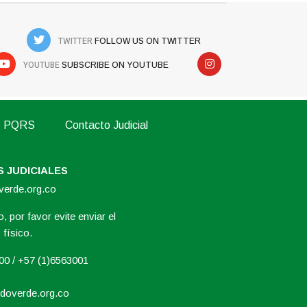
TWITTER
FOLLOW US ON TWITTER
YOUTUBE
SUBSCRIBE ON YOUTUBE
PQRS
Contacto Judicial
 JUDICIALES
overde.org.co
, por favor evite enviar el
físico.
000 / +57 (1)6563001
doverde.org.co