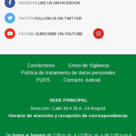
FACEBOOK
LIKE US ON FACEBOOK
TWITTER
FOLLOW US ON TWITTER
YOUTUBE
SUBSCRIBE ON YOUTUBE
Contáctenos
Entes de Vigilancia
Política de tratamiento de datos personales
PQRS
Contacto Judicial
SEDE PRINCIPAL
Dirección: Calle 36 # 28 A -24 Bogotá
Horario de atención y recepción de correspondencia:
De
lunes a Jueves
de 7:00 a. m. a 12:00 p. m. y de 1:00 p.m a