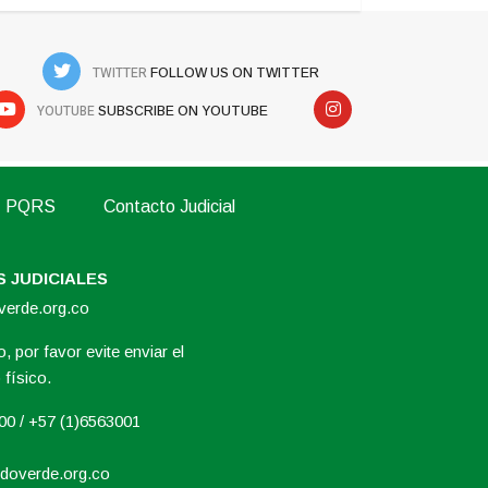
TWITTER
FOLLOW US ON TWITTER
YOUTUBE
SUBSCRIBE ON YOUTUBE
PQRS
Contacto Judicial
 JUDICIALES
overde.org.co
, por favor evite enviar el
físico.
000 / +57 (1)6563001
doverde.org.co