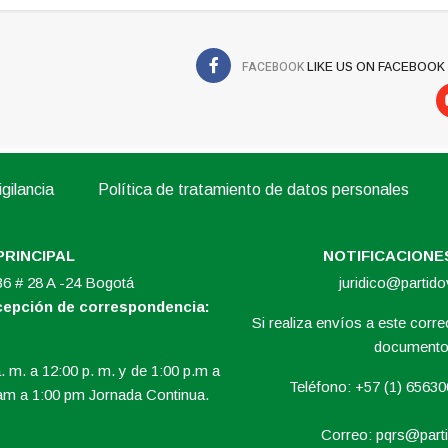
FACEBOOK
LIKE US ON FACEBOOK
gilancia
Política de tratamiento de datos personales
PRINCIPAL
NOTIFICACIONES
 36 # 28 A -24 Bogotá
juridico@partid
ecepción de correspondencia:
Si realiza envíos a este correo
documento 
. m. a 12:00 p. m. y de 1:00 p.m a
Teléfono: +57 (1) 6563
am a 1:00 pm Jornada Continua.
Correo:
pqrs@parti