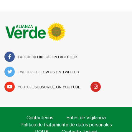
FACEBOOK
LIKE US ON FACEBOOK
TWITTER
FOLLOW US ON TWITTER
YOUTUBE
SUBSCRIBE ON YOUTUBE
Contáctenos
Entes de Vigilancia
Política de tratamiento de datos personales
PQRS
Contacto Judicial