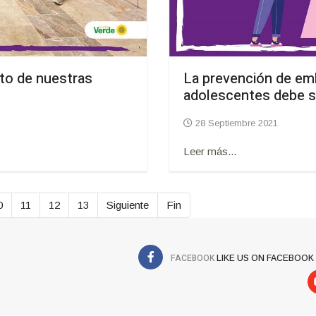
to de nuestras
La prevención de emb
adolescentes debe se
28 Septiembre 2021
Leer más...
0
11
12
13
Siguiente
Fin
FACEBOOK
LIKE US ON FACEBOOK