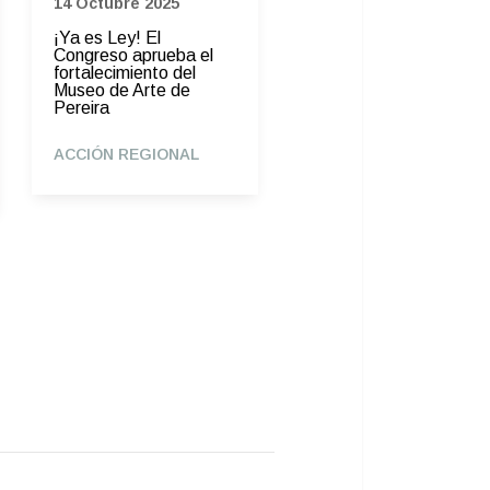
14 Octubre 2025
03 Julio 2025
¡Ya es Ley! El
Extendemos un saludo
Congreso aprueba el
solidario a nuestro
fortalecimiento del
Concejal Carlos Raad,
Museo de Arte de
su familia, amistades y
Pereira
seres queridos por el
fallecimiento de su
padre, el exconcejal de
ACCIÓN REGIONAL
Cartagena, Adolfo
Raad Hernández.
ACCIÓN REGIONAL