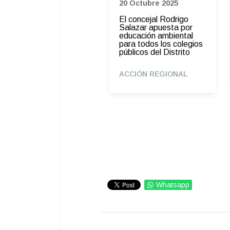
30 Julio 2024
20 Octubre 2025
Concejal de Palmira
El concejal Rodrigo
Valle radica proyecto
Salazar apuesta por
de acuerdo para que la
educación ambiental
ciudadanía sepa qué
para todos los colegios
hacen los cabildantes
públicos del Distrito
ACCIÓN REGIONAL
ACCIÓN REGIONAL
Whatsapp