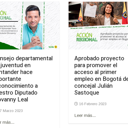
nsejo departamental
Aprobado proyecto
 juventud en
para promover el
ntander hace
acceso al primer
portante
empleo en Bogotá de
conocimiento a
concejal Julián
estro Diputado
Sastoque
ovanny Leal
16 Febrero 2023
7 Marzo 2023
Leer más...
r más...