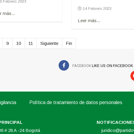
0 Febrero 2023
14 Febrero 2023
r más...
Leer más...
9
10
11
Siguiente
Fin
FACEBOOK
LIKE US ON FACEBOOK
gilancia
Política de tratamiento de datos personales
PRINCIPAL
NOTIFICACIONES
 36 # 28 A -24 Bogotá
juridico@partid