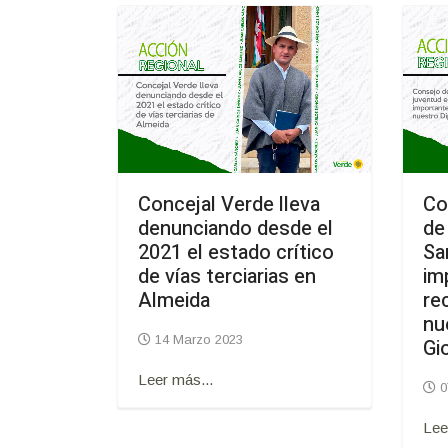
Concejal Verde lleva
Co
denunciando desde el
de
2021 el estado crítico
Sa
de vías terciarias en
im
Almeida
re
nu
14 Marzo 2023
Gi
Leer más...
0
Lee