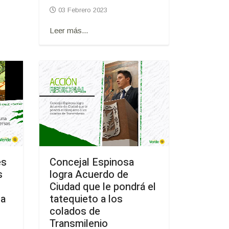
03 Febrero 2023
Leer más...
es
Concejal Espinosa
s
logra Acuerdo de
Ciudad que le pondrá el
la
tatequieto a los
o
colados de
Transmilenio