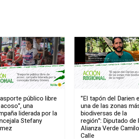
rasporte público libre
"El tapón del Darien 
 acoso", una
una de las zonas má
mpaña liderada por la
biodiversas de la
ncejala Stefany
región": Diputado de 
ómez
Alianza Verde Camil
Calle