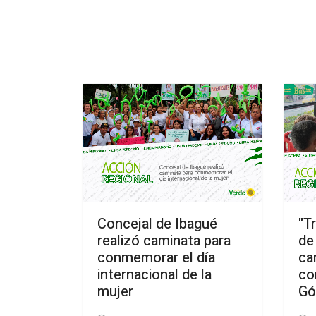
Concejal de Ibagué
"T
realizó caminata para
de
conmemorar el día
ca
internacional de la
co
mujer
G