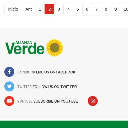
Inicio
Ant
1
2
3
4
5
6
7
8
9
1
FACEBOOK
LIKE US ON FACEBOOK
TWITTER
FOLLOW US ON TWITTER
YOUTUBE
SUBSCRIBE ON YOUTUBE